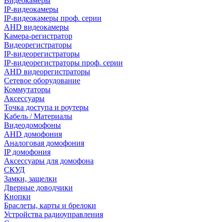
Видеокамеры
IP-видеокамеры
IP-видеокамеры проф. серии
AHD видеокамеры
Камера-регистратор
Видеорегистраторы
IP-видеорегистраторы
IP-видеорегистраторы проф. серии
AHD видеорегистраторы
Сетевое оборудование
Коммутаторы
Аксессуары
Точка доступа и роутеры
Кабель / Материалы
Видеодомофоны
AHD домофония
Аналоговая домофония
IP домофония
Аксессуары для домофона
СКУД
Замки, защелки
Дверные доводчики
Кнопки
Браслеты, карты и брелоки
Устройства радиоуправления