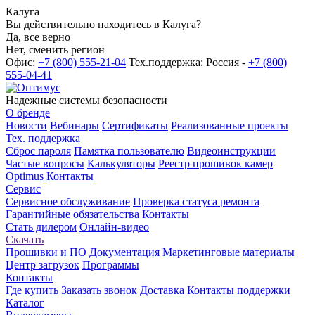
Калуга
Вы действительно находитесь в Калуга?
Да, все верно
Нет, сменить регион
Офис:
+7 (800) 555-21-04
Тех.поддержка: Россия -
+7 (800)
555-04-41
Надежные системы безопасности
О бренде
Новости
Вебинары
Сертификаты
Реализованные проекты
Тех. поддержка
Сброс пароля
Памятка пользователю
Видеоинструкции
Частые вопросы
Калькуляторы
Реестр прошивок камер
Optimus
Контакты
Сервис
Сервисное обслуживание
Проверка статуса ремонта
Гарантийные обязательства
Контакты
Стать дилером
Онлайн-видео
Скачать
Прошивки и ПО
Документация
Маркетинговые материалы
Центр загрузок
Программы
Контакты
Где купить
Заказать звонок
Доставка
Контакты поддержки
Каталог