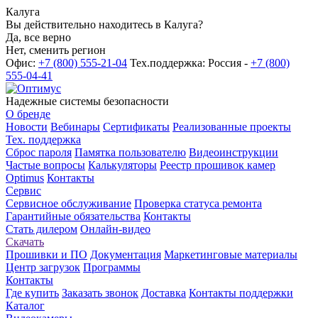
Калуга
Вы действительно находитесь в Калуга?
Да, все верно
Нет, сменить регион
Офис:
+7 (800) 555-21-04
Тех.поддержка: Россия -
+7 (800)
555-04-41
Надежные системы безопасности
О бренде
Новости
Вебинары
Сертификаты
Реализованные проекты
Тех. поддержка
Сброс пароля
Памятка пользователю
Видеоинструкции
Частые вопросы
Калькуляторы
Реестр прошивок камер
Optimus
Контакты
Сервис
Сервисное обслуживание
Проверка статуса ремонта
Гарантийные обязательства
Контакты
Стать дилером
Онлайн-видео
Скачать
Прошивки и ПО
Документация
Маркетинговые материалы
Центр загрузок
Программы
Контакты
Где купить
Заказать звонок
Доставка
Контакты поддержки
Каталог