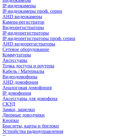
Видеокамеры
IP-видеокамеры
IP-видеокамеры проф. серии
AHD видеокамеры
Камера-регистратор
Видеорегистраторы
IP-видеорегистраторы
IP-видеорегистраторы проф. серии
AHD видеорегистраторы
Сетевое оборудование
Коммутаторы
Аксессуары
Точка доступа и роутеры
Кабель / Материалы
Видеодомофоны
AHD домофония
Аналоговая домофония
IP домофония
Аксессуары для домофона
СКУД
Замки, защелки
Дверные доводчики
Кнопки
Браслеты, карты и брелоки
Устройства радиоуправления