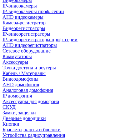
Видеокамеры
IP-видеокамеры
IP-видеокамеры проф. серии
AHD видеокамеры
Камера-регистратор
Видеорегистраторы
IP-видеорегистраторы
IP-видеорегистраторы проф. серии
AHD видеорегистраторы
Сетевое оборудование
Коммутаторы
Аксессуары
Точка доступа и роутеры
Кабель / Материалы
Видеодомофоны
AHD домофония
Аналоговая домофония
IP домофония
Аксессуары для домофона
СКУД
Замки, защелки
Дверные доводчики
Кнопки
Браслеты, карты и брелоки
Устройства радиоуправления