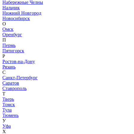
Набережные Челны
Нальчик
Нижний Новгород
Новосибирск
О
Омск
Оренбург
П
Пермь
Пятигорск
Р
Ростов-на-Дону
Рязань
С
Санкт-Петербург
Саратов
Ставрополь
Т
Тверь
Томск
Тула
Тюмень
У
Уфа
Х