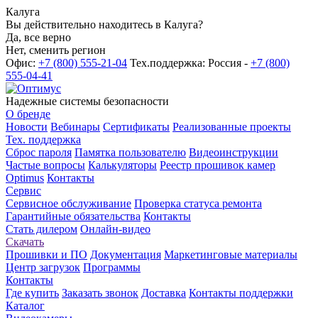
Калуга
Вы действительно находитесь в Калуга?
Да, все верно
Нет, сменить регион
Офис:
+7 (800) 555-21-04
Тех.поддержка: Россия -
+7 (800)
555-04-41
Надежные системы безопасности
О бренде
Новости
Вебинары
Сертификаты
Реализованные проекты
Тех. поддержка
Сброс пароля
Памятка пользователю
Видеоинструкции
Частые вопросы
Калькуляторы
Реестр прошивок камер
Optimus
Контакты
Сервис
Сервисное обслуживание
Проверка статуса ремонта
Гарантийные обязательства
Контакты
Стать дилером
Онлайн-видео
Скачать
Прошивки и ПО
Документация
Маркетинговые материалы
Центр загрузок
Программы
Контакты
Где купить
Заказать звонок
Доставка
Контакты поддержки
Каталог