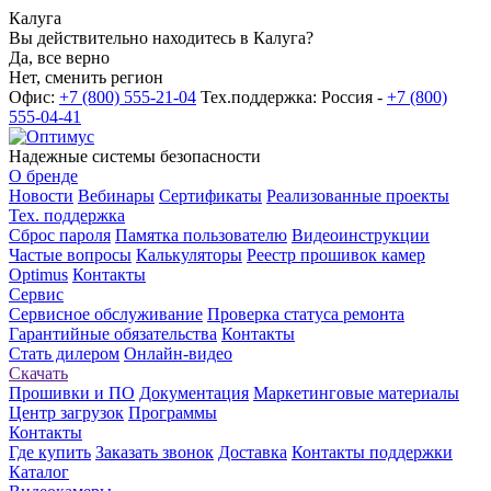
Калуга
Вы действительно находитесь в Калуга?
Да, все верно
Нет, сменить регион
Офис:
+7 (800) 555-21-04
Тех.поддержка: Россия -
+7 (800)
555-04-41
Надежные системы безопасности
О бренде
Новости
Вебинары
Сертификаты
Реализованные проекты
Тех. поддержка
Сброс пароля
Памятка пользователю
Видеоинструкции
Частые вопросы
Калькуляторы
Реестр прошивок камер
Optimus
Контакты
Сервис
Сервисное обслуживание
Проверка статуса ремонта
Гарантийные обязательства
Контакты
Стать дилером
Онлайн-видео
Скачать
Прошивки и ПО
Документация
Маркетинговые материалы
Центр загрузок
Программы
Контакты
Где купить
Заказать звонок
Доставка
Контакты поддержки
Каталог