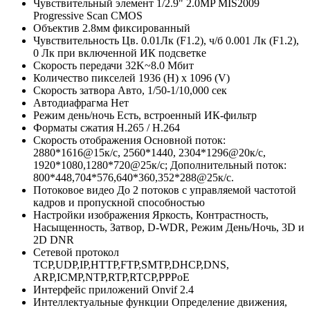
Чувствительный элемент
1/2.9" 2.0MP MIS2009
Progressive Scan CMOS
Объектив
2.8мм фиксированный
Чувствительность
Цв. 0.01Лк (F1.2), ч/б 0.001 Лк (F1.2),
0 Лк при включенной ИК подсветке
Скорость передачи
32K~8.0 Мбит
Количество пикселей
1936 (H) x 1096 (V)
Скорость затвора
Авто, 1/50-1/10,000 сек
Автодиафрагма
Нет
Режим день/ночь
Есть, встроенный ИК-фильтр
Форматы сжатия
H.265 / H.264
Скорость отображения
Основной поток:
2880*1616@15к/с, 2560*1440, 2304*1296@20к/с,
1920*1080,1280*720@25к/с; Дополнительный поток:
800*448,704*576,640*360,352*288@25к/с.
Потоковое видео
До 2 потоков с управляемой частотой
кадров и пропускной способностью
Настройки изображения
Яркость, Контрастность,
Насыщенность, Затвор, D-WDR, Режим День/Ночь, 3D и
2D DNR
Сетевой протокол
TCP,UDP,IP,HTTP,FTP,SMTP,DHCP,DNS,
ARP,ICMP,NTP,RTP,RTCP,PPPoE
Интерфейс приложений
Onvif 2.4
Интеллектуальные функции
Определение движения,