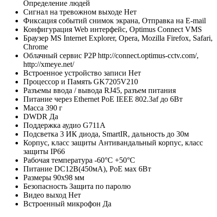
Определение людей
Сигнал на тревожном выходе
Нет
Фиксация событий
снимок экрана, Отправка на E-mail
Конфигурация
Web интерфейс, Optimus Connect VMS
Браузер
MS Internet Explorer, Opera, Mozilla Firefox, Safari,
Chrome
Облачный сервис P2P
http://connect.optimus-cctv.com/,
http://xmeye.net/
Встроенное устройство записи
Нет
Процессор и Память
GK7205V210
Разъемы ввода / вывода
RJ45, разъем питания
Питание через Ethernet
PoE IEEE 802.3af до 6Вт
Масса
390 г
DWDR
Да
Поддержка аудио
G711A
Подсветка
3 ИК диода, SmartIR, дальность до 30м
Корпус, класс защиты
Антивандальный корпус, класс
защиты IР66
Рабочая температура
-60°C +50°C
Питание
DC12В(450мА), PoE мах 6Вт
Размеры
90х98 мм
Безопасность
Защита по паролю
Видео выход
Нет
Встроенный микрофон
Да