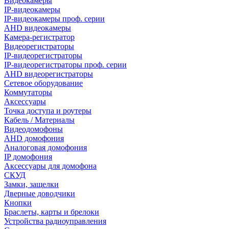
Видеокамеры
IP-видеокамеры
IP-видеокамеры проф. серии
AHD видеокамеры
Камера-регистратор
Видеорегистраторы
IP-видеорегистраторы
IP-видеорегистраторы проф. серии
AHD видеорегистраторы
Сетевое оборудование
Коммутаторы
Аксессуары
Точка доступа и роутеры
Кабель / Материалы
Видеодомофоны
AHD домофония
Аналоговая домофония
IP домофония
Аксессуары для домофона
СКУД
Замки, защелки
Дверные доводчики
Кнопки
Браслеты, карты и брелоки
Устройства радиоуправления