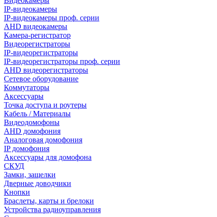
Видеокамеры
IP-видеокамеры
IP-видеокамеры проф. серии
AHD видеокамеры
Камера-регистратор
Видеорегистраторы
IP-видеорегистраторы
IP-видеорегистраторы проф. серии
AHD видеорегистраторы
Сетевое оборудование
Коммутаторы
Аксессуары
Точка доступа и роутеры
Кабель / Материалы
Видеодомофоны
AHD домофония
Аналоговая домофония
IP домофония
Аксессуары для домофона
СКУД
Замки, защелки
Дверные доводчики
Кнопки
Браслеты, карты и брелоки
Устройства радиоуправления