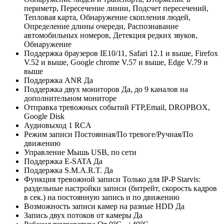
периметр, Пересечение линии, Подсчет пересечений,
Тепловая карта, Обнаружение скопления людей,
Определение длины очереди, Распознавание
автомобильных номеров, Детекция редких звуков,
Обнаружение
Поддержка браузеров
IE10/11, Safari 12.1 и выше, Firefox
V.52 и выше, Google chrome V.57 и выше, Edge V.79 и
выше
Поддержка ANR
Да
Поддержка двух мониторов
Да, до 9 каналов на
дополнительном мониторе
Отправка тревожных событий
FTP,Email, DROPBOX,
Google Disk
Аудиовыход
1 RCA
Режим записи
Постоянная/По тревоге/Ручная/По
движению
Управление
Мышь USB, по сети
Поддержка E-SATA
Да
Поддержка S.M.A.R.T.
Да
Функция тревожной записи
Только для IP-P Starvis:
раздельные настройки записи (битрейт, скорость кадров
в сек.) на постоянную запись и по движению
Возможность записи камер на разные HDD
Да
Запись двух потоков от камеры
Да