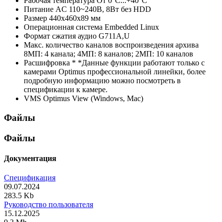
Рабочая температура
От 0°С...+40°С
Питание
AC 110~240В, 8Вт без HDD
Размер
440х460х89 мм
Операционная система
Embedded Linux
Формат сжатия аудио
G711A,U
Макс. количество каналов воспроизведения архива
8МП: 4 канала; 4МП: 8 каналов; 2МП: 10 каналов
Расшифровка *
*Данные функции работают только с
камерами Optimus профессиональной линейки, более
подробную информацию можно посмотреть в
спецификации к камере.
VMS
Optimus View (Windows, Mac)
Файлы
Файлы
Документация
Спецификация
09.07.2024
283.5 Kb
Руководство пользователя
15.12.2025