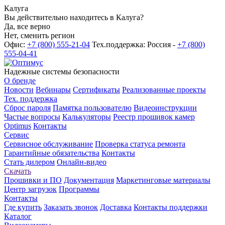
Калуга
Вы действительно находитесь в Калуга?
Да, все верно
Нет, сменить регион
Офис:
+7 (800) 555-21-04
Тех.поддержка: Россия -
+7 (800)
555-04-41
Надежные системы безопасности
О бренде
Новости
Вебинары
Сертификаты
Реализованные проекты
Тех. поддержка
Сброс пароля
Памятка пользователю
Видеоинструкции
Частые вопросы
Калькуляторы
Реестр прошивок камер
Optimus
Контакты
Сервис
Сервисное обслуживание
Проверка статуса ремонта
Гарантийные обязательства
Контакты
Стать дилером
Онлайн-видео
Скачать
Прошивки и ПО
Документация
Маркетинговые материалы
Центр загрузок
Программы
Контакты
Где купить
Заказать звонок
Доставка
Контакты поддержки
Каталог