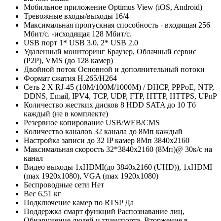
Мобильное приложение
Optimus View (iOS, Android)
Тревожные входы/выходы
16/4
Максимальная пропускная способность
- входящая 256
Мбит/с. -исходящая 128 Мбит/с.
USB порт
1* USB 3.0, 2* USB 2.0
Удаленный мониторинг
Браузер, Облачный сервис
(P2P), VMS (до 128 камер)
Двойной поток
Основной и дополнительный потоки
Формат сжатия
H.265/H264
Сеть
2 Х RJ-45 (10M/100М/1000M) / DHCP, PPPoE, NTP,
DDNS, Email, IPV4, TCP, UDP, FTP, HTTP, HTTPS, UPnP
Количество жестких дисков
8 HDD SATA до 10 Тб
каждый (не в комплекте)
Резервное копирование
USB/WEB/CMS
Количество каналов
32 канала до 8Мп каждый
Настройка записи
до 32 IP камер 8Мп 3840х2160
Максимальная скорость
32*3840x2160 (8Мп)@ 30к/с на
канал
Видео выходы
1xHDMI(до 3840х2160 (UHD)), 1xHDMI
(max 1920х1080), VGA (max 1920х1080)
Беспроводные сети
Нет
Вес
6,51 кг
Подключение камер по RTSP
Да
Поддержка смарт функций
Распознавание лиц,
Обнаружение людей и транспорта, Вторжение в