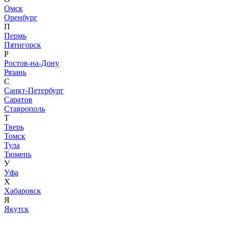
Омск
Оренбург
П
Пермь
Пятигорск
Р
Ростов-на-Дону
Рязань
С
Санкт-Петербург
Саратов
Ставрополь
Т
Тверь
Томск
Тула
Тюмень
У
Уфа
Х
Хабаровск
Я
Якутск