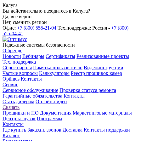
Калуга
Вы действительно находитесь в Калуга?
Да, все верно
Нет, сменить регион
Офис:
+7 (800) 555-21-04
Тех.поддержка: Россия -
+7 (800)
555-04-41
Надежные системы безопасности
О бренде
Новости
Вебинары
Сертификаты
Реализованные проекты
Тех. поддержка
Сброс пароля
Памятка пользователю
Видеоинструкции
Частые вопросы
Калькуляторы
Реестр прошивок камер
Optimus
Контакты
Сервис
Сервисное обслуживание
Проверка статуса ремонта
Гарантийные обязательства
Контакты
Стать дилером
Онлайн-видео
Скачать
Прошивки и ПО
Документация
Маркетинговые материалы
Центр загрузок
Программы
Контакты
Где купить
Заказать звонок
Доставка
Контакты поддержки
Каталог