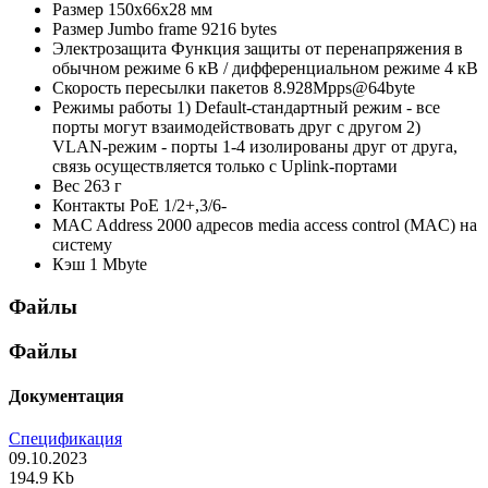
Размер
150х66х28 мм
Размер Jumbo frame
9216 bytes
Электрозащита
Функция защиты от перенапряжения в
обычном режиме 6 кВ / дифференциальном режиме 4 кВ
Скорость пересылки пакетов
8.928Mpps@64byte
Режимы работы
1) Default-стандартный режим - все
порты могут взаимодействовать друг с другом 2)
VLAN-режим - порты 1-4 изолированы друг от друга,
связь осуществляется только с Uplink-портами
Вес
263 г
Контакты PoE
1/2+,3/6-
MAC Address
2000 адресов media access control (MAC) на
систему
Кэш
1 Mbyte
Файлы
Файлы
Документация
Спецификация
09.10.2023
194.9 Kb