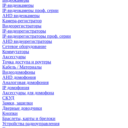
Видеокамеры
IP-видеокамеры
IP-видеокамеры проф. серии
AHD видеокамеры
Камера-регистратор
Видеорегистраторы
IP-видеорегистраторы
IP-видеорегистраторы проф. серии
AHD видеорегистраторы
Сетевое оборудование
Коммутаторы
Аксессуары
Точка доступа и роутеры
Кабель / Материалы
Видеодомофоны
AHD домофония
Аналоговая домофония
IP домофония
Аксессуары для домофона
СКУД
Замки, защелки
Дверные доводчики
Кнопки
Браслеты, карты и брелоки
Устройства радиоуправления