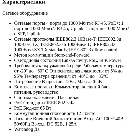
Характеристики
Сетевое оборудование
Сетевые порты
4 порта до 1000 Мбит/с RJ-45, PoE+; 1
порт до 1000 Мбит/с RJ-45, Uplink; 1 порт до 1000 Мбит/
с SFP, Uplink
Сетевые протоколы
IEEE802.3 10Base-T; IEEE802.3u
100Base-TX; IEEE802.3ab 1000Base-T; IEEE802.3z
1000Base-SX/LX standards; IEEE 802.3x flow control
Метод коммутации
Store-and-Forward
Светодиоды состояния
Link/Activity, PoE, SFP, Power
Требования к окружающей среде
Рабочая температура:
от -20° до +60° C Относительная влажность: от 5% до
95% Температура хранения: от -40°C до +85°C
Потребление
В простое: ≤2Вт; Макс.: ≤65Вт
Комплект поставки
Коммутатор, внешний блок
питания, руководство
Система охлаждения
Пассивная
PoE Стандарты
IEEE 802.3af/at
PoE Бюджет
65 Вт
Коммутационная способность
12 Гбит/с
Питание
Внешний блок питания: Вход: АС 100~240В,
50/60Гц Выход: DC 52В, 1,25А
Watchdog
Да