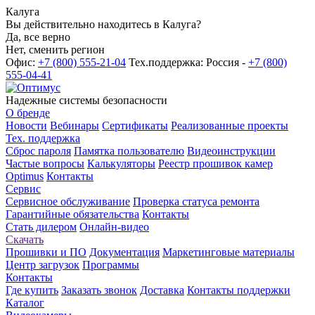
Калуга
Вы действительно находитесь в Калуга?
Да, все верно
Нет, сменить регион
Офис:
+7 (800) 555-21-04
Тех.поддержка: Россия -
+7 (800)
555-04-41
Надежные системы безопасности
О бренде
Новости
Вебинары
Сертификаты
Реализованные проекты
Тех. поддержка
Сброс пароля
Памятка пользователю
Видеоинструкции
Частые вопросы
Калькуляторы
Реестр прошивок камер
Optimus
Контакты
Сервис
Сервисное обслуживание
Проверка статуса ремонта
Гарантийные обязательства
Контакты
Стать дилером
Онлайн-видео
Скачать
Прошивки и ПО
Документация
Маркетинговые материалы
Центр загрузок
Программы
Контакты
Где купить
Заказать звонок
Доставка
Контакты поддержки
Каталог