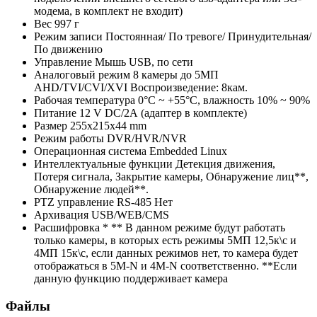
модема, в комплект не входит)
Вес
997 г
Режим записи
Постоянная/ По тревоге/ Принудительная/
По движению
Управление
Мышь USB, по сети
Аналоговый режим
8 камеры до 5MП
AHD/TVI/CVI/XVI Воспроизведение: 8кам.
Рабочая температура
0°С ~ +55°С, влажность 10% ~ 90%
Питание
12 V DC/2А (адаптер в комплекте)
Размер
255x215x44 mm
Режим работы
DVR/HVR/NVR
Операционная система
Embedded Linux
Интеллектуальные функции
Детекция движения,
Потеря сигнала, Закрытие камеры, Обнаружение лиц**,
Обнаружение людей**.
PTZ управление RS-485
Нет
Архивация
USB/WEB/CMS
Расшифровка *
** В данном режиме будут работать
только камеры, в которых есть режимы 5МП 12,5к\с и
4МП 15к\с, если данных режимов нет, то камера будет
отображаться в 5M-N и 4M-N соответственно. **Если
данную функцию поддерживает камера
Файлы