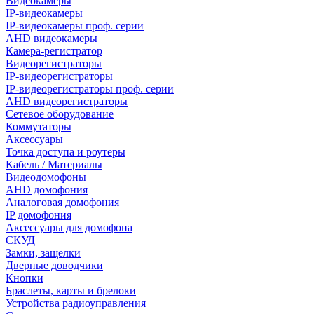
Видеокамеры
IP-видеокамеры
IP-видеокамеры проф. серии
AHD видеокамеры
Камера-регистратор
Видеорегистраторы
IP-видеорегистраторы
IP-видеорегистраторы проф. серии
AHD видеорегистраторы
Сетевое оборудование
Коммутаторы
Аксессуары
Точка доступа и роутеры
Кабель / Материалы
Видеодомофоны
AHD домофония
Аналоговая домофония
IP домофония
Аксессуары для домофона
СКУД
Замки, защелки
Дверные доводчики
Кнопки
Браслеты, карты и брелоки
Устройства радиоуправления