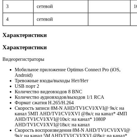
3
сетевой
1
4
сетевой
Характеристики
Характеристики
Видеорегистраторы
Мобильное приложение
Optimus Connect Pro (iOS,
Android)
Тревожные входы/выходы
Нет/Нет
USB порт
2
Количество видеовходов
8 BNC
Количество аудиовходов/выходов
1/1 RCA
Формат сжатия
H.265/H.264
Скорость записи
8M-N AHD/TVI/CVI/XVI@ 9к/с на
канал 5MП AHD/TVI/CVI/XVI @8к/с на канал* 4MП
AHD/TVI/CVI/XVI@10к/с на канал* 1080P
AHD/TVI/CVI/XVI@18к/с на канал
Скорость воспроизведения
8M-N AHD/TVI/CVI/XVI@
9к/с на канал 5M AHD/TVI/CVI/XVI @8к/с на канал*