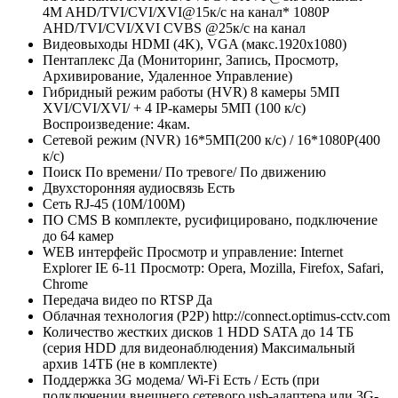
4M AHD/TVI/CVI/XVI@15к/с на канал* 1080P
AHD/TVI/CVI/XVI CVBS @25к/с на канал
Видеовыходы
HDMI (4K), VGA (макс.1920х1080)
Пентаплекс
Да (Мониторинг, Запись, Просмотр,
Архивирование, Удаленное Управление)
Гибридный режим работы (HVR)
8 камеры 5МП
XVI/CVI/XVI/ + 4 IP-камеры 5MП (100 к/с)
Воспроизведение: 4кам.
Сетевой режим (NVR)
16*5МП(200 к/с) / 16*1080P(400
к/с)
Поиск
По времени/ По тревоге/ По движению
Двухсторонняя аудиосвязь
Есть
Сеть
RJ-45 (10M/100М)
ПО CMS
В комплекте, русифицировано, подключение
до 64 камер
WEB интерфейс
Просмотр и управление: Internet
Explorer IE 6-11 Просмотр: Opera, Mozilla, Firefox, Safari,
Chrome
Передача видео по RTSP
Да
Облачная технология (P2P)
http://connect.optimus-cctv.com
Количество жестких дисков
1 HDD SATA до 14 ТБ
(серия HDD для видеонаблюдения) Максимальный
архив 14TБ (не в комплекте)
Поддержка 3G модема/ Wi-Fi
Есть / Есть (при
подключении внешнего сетевого usb-адаптера или 3G-