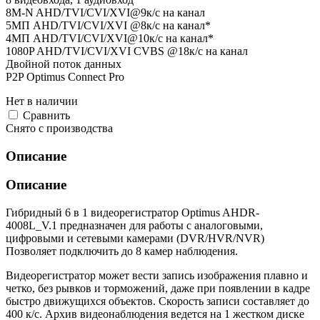
8M-N AHD/TVI/CVI/XVI@9к/с на канал
5MП AHD/TVI/CVI/XVI @8к/с на канал*
4MП AHD/TVI/CVI/XVI@10к/с на канал*
1080P AHD/TVI/CVI/XVI CVBS @18к/с на канал
Двойной поток данных
P2P Optimus Connect Pro
Нет в наличии
Cравнить
Снято с производства
Описание
Описание
Гибридный 6 в 1 видеорегистратор Optimus AHDR-
4008L_V.1 предназначен для работы с аналоговыми,
цифровыми и сетевыми камерами (DVR/HVR/NVR)
Позволяет подключить до 8 камер наблюдения.
Видеорегистратор может вести запись изображения плавно и
четко, без рывков и торможений, даже при появлении в кадре
быстро движущихся объектов. Скорость записи составляет до
400 к/с. Архив видеонаблюдения ведется на 1 жестком диске