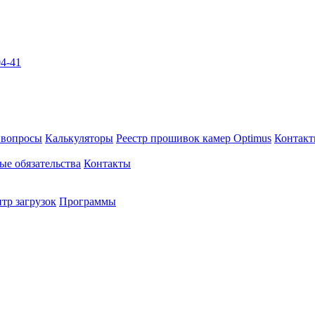
04-41
 вопросы
Калькуляторы
Реестр прошивок камер Optimus
Контак
ые обязательства
Контакты
тр загрузок
Программы