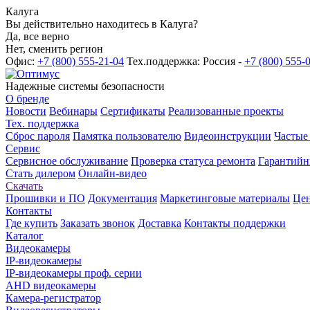
Калуга
Вы действительно находитесь в Калуга?
Да, все верно
Нет, сменить регион
Офис:
+7 (800) 555-21-04
Тех.поддержка: Россия -
+7 (800) 555-
Надежные системы безопасности
О бренде
Новости
Вебинары
Сертификаты
Реализованные проекты
Тех. поддержка
Сброс пароля
Памятка пользователю
Видеоинструкции
Частые
Сервис
Сервисное обслуживание
Проверка статуса ремонта
Гарантийн
Стать дилером
Онлайн-видео
Скачать
Прошивки и ПО
Документация
Маркетинговые материалы
Цен
Контакты
Где купить
Заказать звонок
Доставка
Контакты поддержки
Каталог
Видеокамеры
IP-видеокамеры
IP-видеокамеры проф. серии
AHD видеокамеры
Камера-регистратор