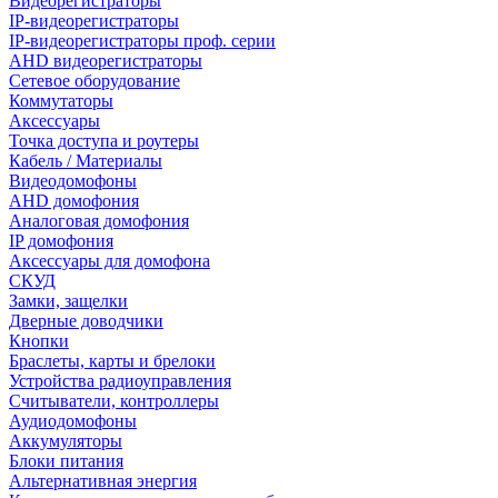
Видеорегистраторы
IP-видеорегистраторы
IP-видеорегистраторы проф. серии
AHD видеорегистраторы
Сетевое оборудование
Коммутаторы
Аксессуары
Точка доступа и роутеры
Кабель / Материалы
Видеодомофоны
AHD домофония
Аналоговая домофония
IP домофония
Аксессуары для домофона
СКУД
Замки, защелки
Дверные доводчики
Кнопки
Браслеты, карты и брелоки
Устройства радиоуправления
Считыватели, контроллеры
Аудиодомофоны
Аккумуляторы
Блоки питания
Альтернативная энергия