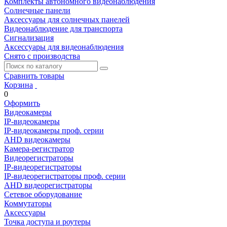
Комплекты автономного видеонаблюдения
Солнечные панели
Аксессуары для солнечных панелей
Видеонаблюдение для транспорта
Сигнализация
Аксессуары для видеонаблюдения
Снято с производства
Сравнить товары
Корзина
0
Оформить
Видеокамеры
IP-видеокамеры
IP-видеокамеры проф. серии
AHD видеокамеры
Камера-регистратор
Видеорегистраторы
IP-видеорегистраторы
IP-видеорегистраторы проф. серии
AHD видеорегистраторы
Сетевое оборудование
Коммутаторы
Аксессуары
Точка доступа и роутеры