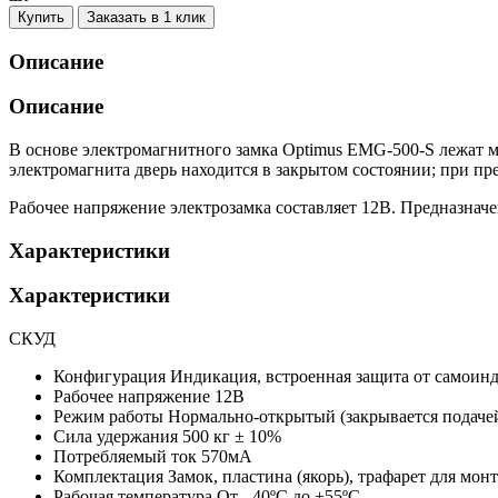
Купить
Заказать в 1 клик
Описание
Описание
В основе электромагнитного замка Optimus EMG-500-S лежат 
электромагнита дверь находится в закрытом состоянии; при пр
Рабочее напряжение электрозамка составляет 12В. Предназначе
Характеристики
Характеристики
СКУД
Конфигурация
Индикация, встроенная защита от самоин
Рабочее напряжение
12В
Режим работы
Нормально-открытый (закрывается подаче
Сила удержания
500 кг ± 10%
Потребляемый ток
570мА
Комплектация
Замок, пластина (якорь), трафарет для мо
Рабочая температура
От - 40ºС до +55ºС