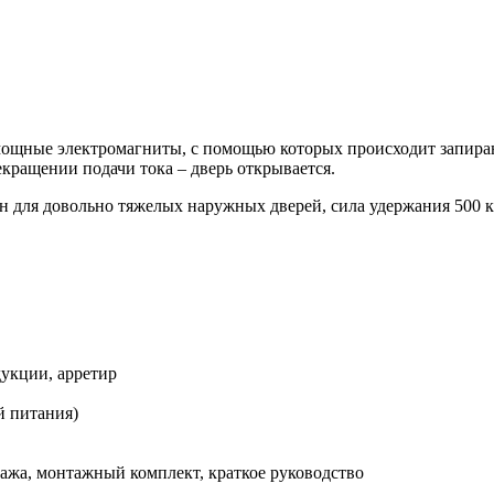
мощные электромагниты, с помощью которых происходит запиран
екращении подачи тока – дверь открывается.
н для довольно тяжелых наружных дверей, сила удержания 500 кг
дукции, арретир
й питания)
нтажа, монтажный комплект, краткое руководство