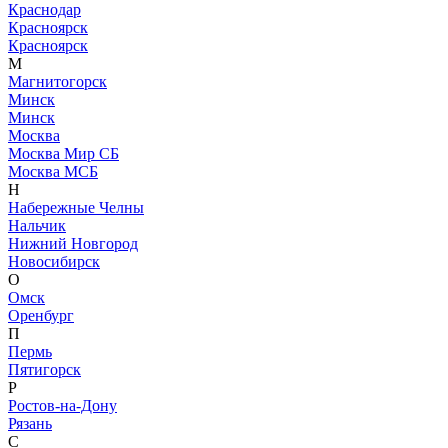
Краснодар
Красноярск
Красноярск
М
Магнитогорск
Минск
Минск
Москва
Москва Мир СБ
Москва МСБ
Н
Набережные Челны
Нальчик
Нижний Новгород
Новосибирск
О
Омск
Оренбург
П
Пермь
Пятигорск
Р
Ростов-на-Дону
Рязань
С