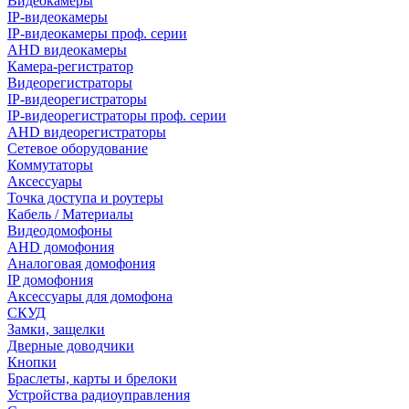
Видеокамеры
IP-видеокамеры
IP-видеокамеры проф. серии
AHD видеокамеры
Камера-регистратор
Видеорегистраторы
IP-видеорегистраторы
IP-видеорегистраторы проф. серии
AHD видеорегистраторы
Сетевое оборудование
Коммутаторы
Аксессуары
Точка доступа и роутеры
Кабель / Материалы
Видеодомофоны
AHD домофония
Аналоговая домофония
IP домофония
Аксессуары для домофона
СКУД
Замки, защелки
Дверные доводчики
Кнопки
Браслеты, карты и брелоки
Устройства радиоуправления