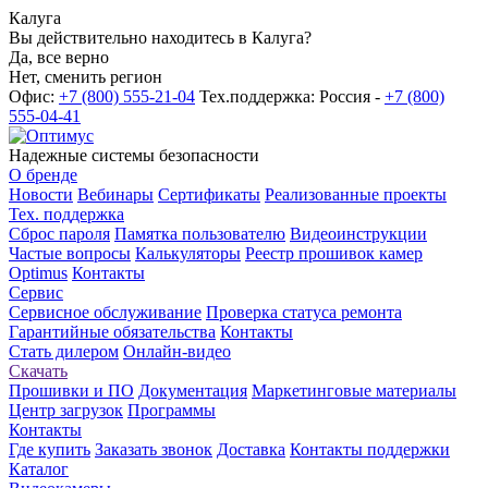
Калуга
Вы действительно находитесь в Калуга?
Да, все верно
Нет, сменить регион
Офис:
+7 (800) 555-21-04
Тех.поддержка: Россия -
+7 (800)
555-04-41
Надежные системы безопасности
О бренде
Новости
Вебинары
Сертификаты
Реализованные проекты
Тех. поддержка
Сброс пароля
Памятка пользователю
Видеоинструкции
Частые вопросы
Калькуляторы
Реестр прошивок камер
Optimus
Контакты
Сервис
Сервисное обслуживание
Проверка статуса ремонта
Гарантийные обязательства
Контакты
Стать дилером
Онлайн-видео
Скачать
Прошивки и ПО
Документация
Маркетинговые материалы
Центр загрузок
Программы
Контакты
Где купить
Заказать звонок
Доставка
Контакты поддержки
Каталог