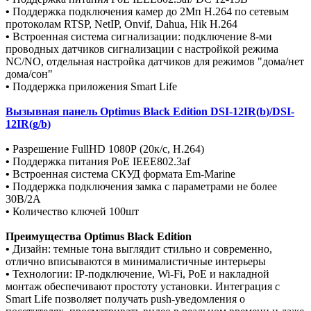
•
Поддержка подключения камер до 2Мп H.264 по сетевым
протоколам RTSP, NetIP, Onvif, Dahua, Hik H.264
•
Встроенная система сигнализации: подключение 8-ми
проводных датчиков сигнализации с настройкой режима
NC/NO, отдельная настройка датчиков для режимов "дома/нет
дома/сон"
•
Поддержка приложения Smart Life
Вызывная
панель
Optimus
Black
Edition
DSI
-12
IR
(
b
)/
DSI
-
12
IR
(
g
/
b
)
•
Разрешение FullHD 1080Р (20к/с, H.264)
•
Поддержка питания PoE IEEE802.3af
•
Встроенная система СКУД формата Em-Marine
•
Поддержка подключения замка с параметрами не более
30В/2А
•
Количество ключей 100шт
Преимущества
Optimus Black Edition
•
Дизайн: темные тона выглядит стильно и современно,
отлично вписываются в минималистичные интерьеры
•
Технологии: IP-подключение, Wi-Fi, PoE и накладной
монтаж обеспечивают простоту установки. Интеграция с
Smart Life позволяет получать push-уведомления о