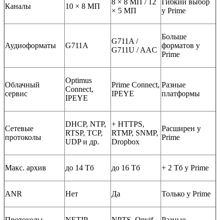
8 × 8 МП / 12
Гибкий выбор
Каналы
10 × 8 МП
× 5 МП
у Prime
Больше
G711A /
Аудиоформаты
G711A
форматов у
G711U / AAC
Prime
Optimus
Облачный
Prime Connect,
Разные
Connect,
сервис
IPEYE
платформы
IPEYE
DHCP, NTP,
+ HTTPS,
Сетевые
Расширен у
RTSP, TCP,
RTMP, SNMP,
протоколы
Prime
UDP и др.
Dropbox
Макс. архив
до 14 Тб
до 16 Тб
+ 2 Тб у Prime
ANR
Нет
Да
Только у Prime
Протоколы
NETIP,
NPTS, Onvif,
Разные