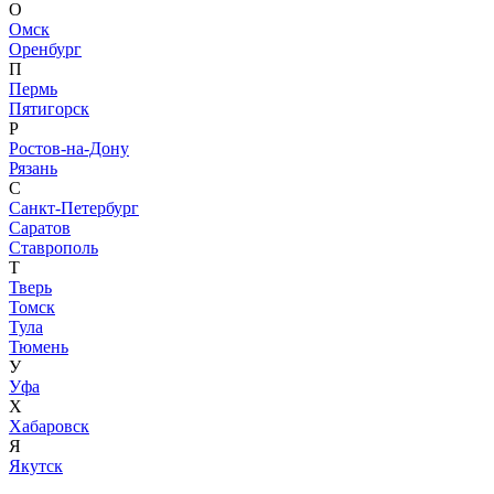
О
Омск
Оренбург
П
Пермь
Пятигорск
Р
Ростов-на-Дону
Рязань
С
Санкт-Петербург
Саратов
Ставрополь
Т
Тверь
Томск
Тула
Тюмень
У
Уфа
Х
Хабаровск
Я
Якутск