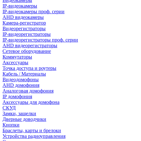
Видеокамеры
IP-видеокамеры
IP-видеокамеры проф. серии
AHD видеокамеры
Камера-регистратор
Видеорегистраторы
IP-видеорегистраторы
IP-видеорегистраторы проф. серии
AHD видеорегистраторы
Сетевое оборудование
Коммутаторы
Аксессуары
Точка доступа и роутеры
Кабель / Материалы
Видеодомофоны
AHD домофония
Аналоговая домофония
IP домофония
Аксессуары для домофона
СКУД
Замки, защелки
Дверные доводчики
Кнопки
Браслеты, карты и брелоки
Устройства радиоуправления