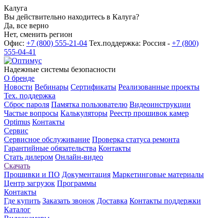
Калуга
Вы действительно находитесь в Калуга?
Да, все верно
Нет, сменить регион
Офис:
+7 (800) 555-21-04
Тех.поддержка: Россия -
+7 (800)
555-04-41
Надежные системы безопасности
О бренде
Новости
Вебинары
Сертификаты
Реализованные проекты
Тех. поддержка
Сброс пароля
Памятка пользователю
Видеоинструкции
Частые вопросы
Калькуляторы
Реестр прошивок камер
Optimus
Контакты
Сервис
Сервисное обслуживание
Проверка статуса ремонта
Гарантийные обязательства
Контакты
Стать дилером
Онлайн-видео
Скачать
Прошивки и ПО
Документация
Маркетинговые материалы
Центр загрузок
Программы
Контакты
Где купить
Заказать звонок
Доставка
Контакты поддержки
Каталог