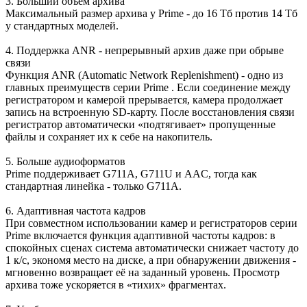
3. Больший объём архива
Максимальный размер архива у Prime - до 16 Тб против 14 Тб
у стандартных моделей.
4. Поддержка ANR - непрерывный архив даже при обрыве
связи
Функция ANR (Automatic Network Replenishment) - одно из
главных преимуществ серии Prime . Если соединение между
регистратором и камерой прерывается, камера продолжает
запись на встроенную SD-карту. После восстановления связи
регистратор автоматически «подтягивает» пропущенные
файлы и сохраняет их к себе на накопитель.
5. Больше аудиоформатов
Prime поддерживает G711A, G711U и AAC, тогда как
стандартная линейка - только G711A.
6. Адаптивная частота кадров
При совместном использовании камер и регистраторов серии
Prime включается функция адаптивной частоты кадров: в
спокойных сценах система автоматически снижает частоту до
1 к/с, экономя место на диске, а при обнаружении движения -
мгновенно возвращает её на заданный уровень. Просмотр
архива тоже ускоряется в «тихих» фрагментах.