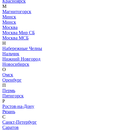
Красноярск
М
Магнитогорск
Минск
Минск
Москва
Москва Мир СБ
Москва МСБ
Н
Набережные Челны
Нальчик
Нижний Новгород
Новосибирск
О
Омск
Оренбург
П
Пермь
Пятигорск
Р
Ростов-на-Дону
Рязань
С
Санкт-Петербург
Саратов