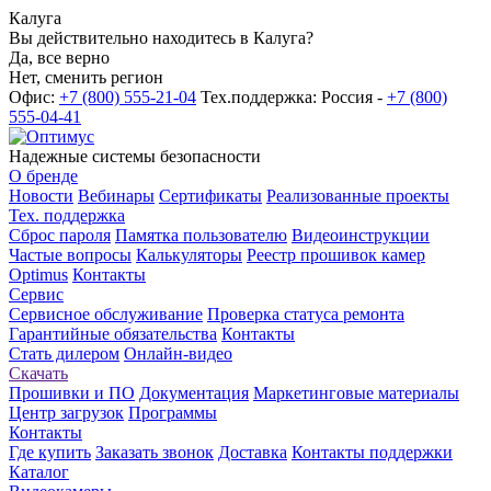
Калуга
Вы действительно находитесь в Калуга?
Да, все верно
Нет, сменить регион
Офис:
+7 (800) 555-21-04
Тех.поддержка: Россия -
+7 (800)
555-04-41
Надежные системы безопасности
О бренде
Новости
Вебинары
Сертификаты
Реализованные проекты
Тех. поддержка
Сброс пароля
Памятка пользователю
Видеоинструкции
Частые вопросы
Калькуляторы
Реестр прошивок камер
Optimus
Контакты
Сервис
Сервисное обслуживание
Проверка статуса ремонта
Гарантийные обязательства
Контакты
Стать дилером
Онлайн-видео
Скачать
Прошивки и ПО
Документация
Маркетинговые материалы
Центр загрузок
Программы
Контакты
Где купить
Заказать звонок
Доставка
Контакты поддержки
Каталог