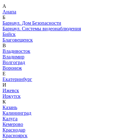
А
Анапа
Б
Барнаул. Дом Безопасности
Барнаул. Системы видеонаблюдения
Бийск
Благовещенск
В
Владивосток
Владимир
Волгоград
Воронеж
Е
Екатеринбург
И
Ижевск
Иркутск
К
Казань
Калининград
Калуга
Кемерово
Краснодар
Красноярск