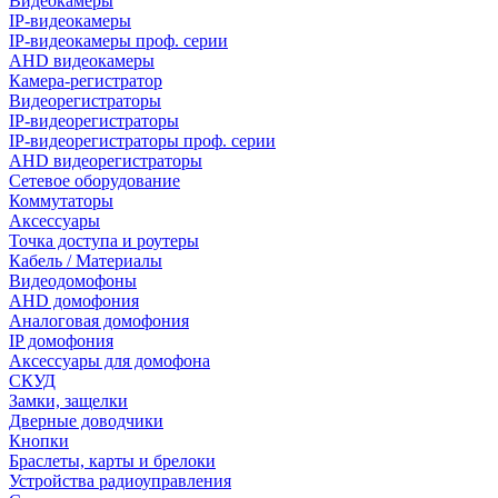
Видеокамеры
IP-видеокамеры
IP-видеокамеры проф. серии
AHD видеокамеры
Камера-регистратор
Видеорегистраторы
IP-видеорегистраторы
IP-видеорегистраторы проф. серии
AHD видеорегистраторы
Сетевое оборудование
Коммутаторы
Аксессуары
Точка доступа и роутеры
Кабель / Материалы
Видеодомофоны
AHD домофония
Аналоговая домофония
IP домофония
Аксессуары для домофона
СКУД
Замки, защелки
Дверные доводчики
Кнопки
Браслеты, карты и брелоки
Устройства радиоуправления